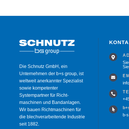
KONTA
A

Sie
Die Schnutz GmbH, ein
Si
Unternehmen der b+s group, ist
E

weltweit anerkannter Spezialist
in
sowie kompetenter
T

Systempartner für Richt­
+49
maschinen und Bandanlagen.
b+
Wir bauen Richtmaschinen für

b-s
die blechverarbeitende Industrie
seit 1882.