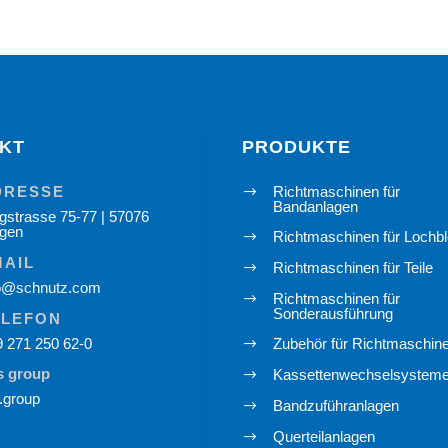
KT
PRODUKTE
DRESSE
Richtmaschinen für
$
Bandanlagen
gstrasse 75-77 | 57076
egen
Richtmaschinen für Lochb
$
MAIL
Richtmaschinen für Teile
$
fo@schnutz.com
Richtmaschinen für
$
Sonderausführung
ELEFON
 271 250 62-0
Zubehör für Richtmaschin
$
s group
Kassettenwechselsystem
$
.group
Bandzuführanlagen
$
Querteilanlagen
$