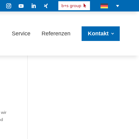
b+s group
Service
Referenzen
Kontakt
 wir
nd