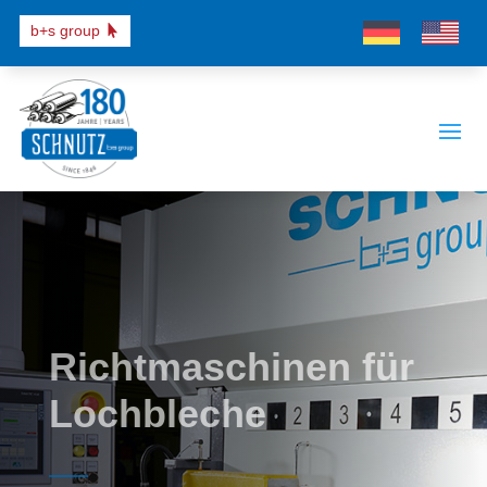
b+s group
Richtmaschinen für
Lochbleche